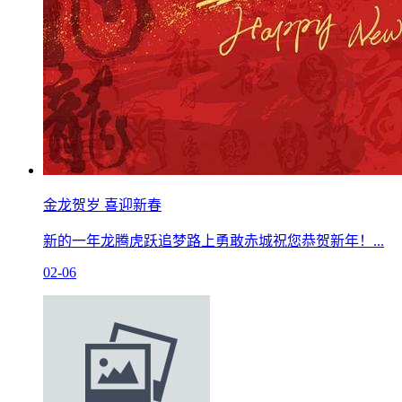
金龙贺岁 喜迎新春
新的一年龙腾虎跃追梦路上勇敢赤城祝您恭贺新年！...
02-06