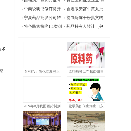
文转让
白银药厂带药品批号
药注射液批文转让
转让医药批发企业 带
转让
中药说明书修订将开
证 带设备 接手即可运
香港版安宫牛黄丸批
展工作
宁夏药品批发公司转
营
文，高性价比转让
凝血酶冻干粉批文转
让
特色民族抗癌1.1类创
让
药品持有人转让（包
新中成药临床批件对外
括在审和已上市）
转让或股权合作
技术
家
NMPA：简化港澳已上
原料药可以在越南销售
市传统
吗
2024年8月我国西药制剂
化学药如何出海出口东
南