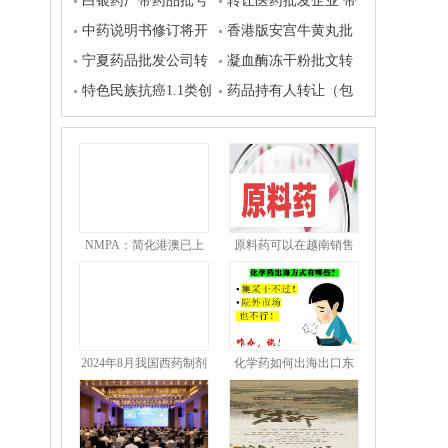
文转让
白银药厂带药品批号
药注射液批文转让
转让医药批发企业 带
转让
中药说明书修订将开
证 带设备 接手即可运
香港版安宫牛黄丸批
展工作
宁夏药品批发公司转
营
文，高性价比转让
凝血酶冻干粉批文转
让
特色民族抗癌1.1类创
让
药品持有人转让（包
新中成药临床批件对外
括在审和已上市）
转让或股权合作
NMPA：简化港澳已上
原料药可以在越南销售
市传统
吗
2024年8月我国西药制剂
化学药如何出海出口东
南